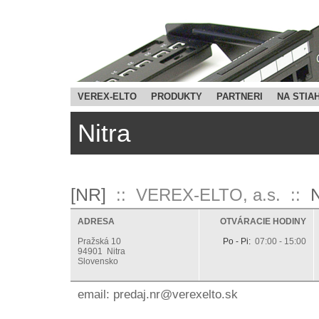
VEREX-ELTO
PRODUKTY
PARTNERI
NA STIA
Nitra
[NR]
N
:: VEREX-ELTO, a.s. ::
ADRESA
OTVÁRACIE HODINY
Pražská 10
Po - Pi:
07:00 - 15:00
94901 Nitra
Slovensko
email:
ks.otlexerev@rn.jaderp