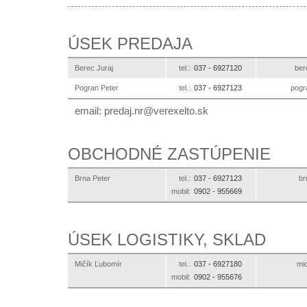
ÚSEK PREDAJA
Berec Juraj
tel.:
037 -
6927120
ks.
Pogran Peter
tel.:
037 -
6927123
ks.o
email:
ks.otlexerev@rn.jaderp
OBCHODNÉ ZASTÚPENIE
Brna Peter
tel.:
037 -
6927123
ks
mobil:
0902 -
955669
ÚSEK LOGISTIKY, SKLAD
Mičík Ľubomír
tel.:
037 -
6927180
ks
mobil:
0902 -
955676