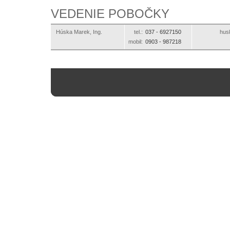
VEDENIE POBOČKY
Húska Marek, Ing.
tel.:
037 -
6927150
ks.
mobil:
0903 -
987218