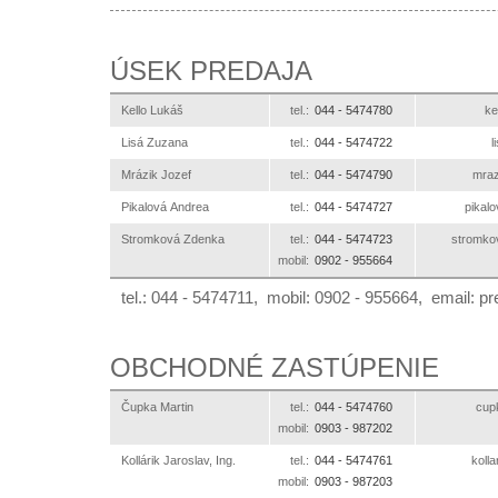
ÚSEK PREDAJA
Kello Lukáš
tel.:
044 -
5474780
ks
Lisá Zuzana
tel.:
044 -
5474722
k
Mrázik Jozef
tel.:
044 -
5474790
ks.o
Pikalová Andrea
tel.:
044 -
5474727
ks.ot
Stromková Zdenka
tel.:
044 -
5474723
ks.otle
mobil:
0902 -
955664
tel.: 044 - 5474711, mobil: 0902 - 955664, email:
ks
OBCHODNÉ ZASTÚPENIE
Čupka Martin
tel.:
044 -
5474760
ks.
mobil:
0903 -
987202
Kollárik Jaroslav, Ing.
tel.:
044 -
5474761
ks.o
mobil:
0903 -
987203