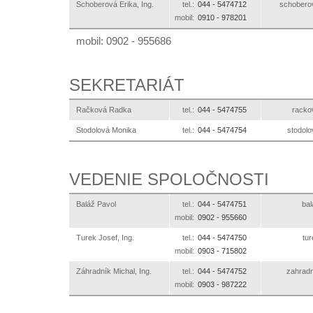
Schoberová Erika, Ing.
tel.:
044 -
5474712
ks.otlex
mobil:
0910 -
978201
mobil: 0902 - 955686
SEKRETARIÁT
Račková Radka
tel.:
044 -
5474755
ks.ot
Stodolová Monika
tel.:
044 -
5474754
ks.otl
VEDENIE SPOLOČNOSTI
Baláž Pavol
tel.:
044 -
5474751
ks
mobil:
0902 -
955660
Turek Josef, Ing.
tel.:
044 -
5474750
ks
mobil:
0903 -
715802
Záhradník Michal, Ing.
tel.:
044 -
5474752
ks.otle
mobil:
0903 -
987222