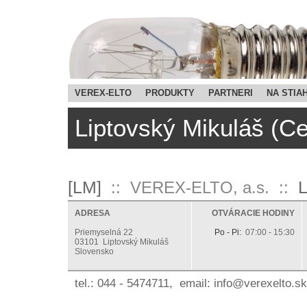
VEREX-ELTO
PRODUKTY
PARTNERI
NA STIA
Liptovský Mikuláš (Ce
[LM]
L
:: VEREX-ELTO, a.s. ::
ADRESA
OTVÁRACIE HODINY
Priemyselná 22
Po - Pi:
07:00 - 15:30
03101 Liptovský Mikuláš
Slovensko
tel.: 044 - 5474711, email:
ks.otlexerev@ofni