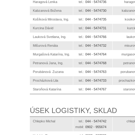
Haragová Lenka
tel.:
044 -
5474736
ks.otl
Kabzanová Božena
tel.:
044 -
5474730
ks.otle
Košíková Miroslava, Ing.
tel.:
044 -
5474735
ks.otl
Kurcina Dávid
tel.:
044 -
5474731
ks.o
Lauková Svetlana, Ing.
tel.:
044 -
5474766
ks.ot
Mišurová Renáta
tel.:
044 -
5474732
ks.otl
Murgašová Katarína, Ing.
tel.:
044 -
5474764
ks.otle
Petranová Jana, Ing.
tel.:
044 -
5474768
ks.otle
Porubänová Zuzana
tel.:
044 -
5474763
ks.otlex
Procházková Lila
tel.:
044 -
5474733
ks.otlexe
Staroňová Katarína
tel.:
044 -
5474767
ks.otle
ÚSEK LOGISTIKY, SKLAD
Chlepko Michal
tel.:
044 -
5474742
ks.ot
mobil:
0902 -
955674