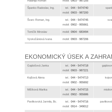
Halahija Roman
mobil:
0903 -
987205
Španko Radoslav, Ing.
tel.:
044 -
5474740
ks.o
mobil:
0903 -
987200
Švarc Roman, Ing.
tel.:
044 -
5474745
ks.
mobil:
0902 -
955661
Tomčík Miroslav
mobil:
0904 -
683494
Vyskočániová Ivana
mobil:
0903 -
987206
EKONOMICKÝ ÚSEK A ZAHRA
Gajdošová Janka
tel.:
044 -
5474718
ks.otle
mobil:
0903 -
987221
Kojšová Alena
tel.:
044 -
5474713
ks.ot
mobil:
0902 -
955692
Mišíková Marika
tel.:
044 -
5474715
ks.otl
mobil:
0902 -
955686
Pavlikovská Jarmila, Bc.
tel.:
044 -
5474716
ks.otlex
mobil:
0914 -
349012