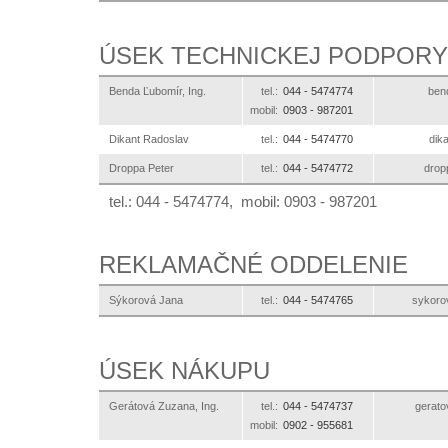
ÚSEK TECHNICKEJ PODPORY
Benda Ľubomír, Ing.
tel.:
044 -
5474774
ks.
mobil:
0903 -
987201
Dikant Radoslav
tel.:
044 -
5474770
ks.
Droppa Peter
tel.:
044 -
5474772
ks.o
tel.: 044 - 5474774, mobil: 0903 - 987201
REKLAMAČNÉ ODDELENIE
Sýkorová Jana
tel.:
044 -
5474765
ks.otl
ÚSEK NÁKUPU
Gerátová Zuzana, Ing.
tel.:
044 -
5474737
ks.otl
mobil:
0902 -
955681