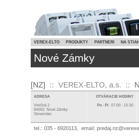
VEREX-ELTO
PRODUKTY
PARTNERI
NA STIA
Nové Zámky
[NZ]
N
:: VEREX-ELTO, a.s. ::
ADRESA
OTVÁRACIE HODINY
Viničná 2
Po - Pi:
07:00 - 15:30
94002 Nové Zámky
Slovensko
tel.: 035 - 6920113, email:
ks.otlexerev@zn.