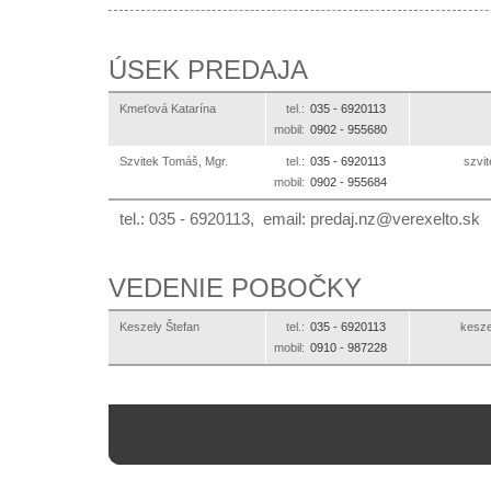
ÚSEK PREDAJA
Kmeťová Katarína
tel.:
035 -
6920113
mobil:
0902 -
955680
Szvitek Tomáš, Mgr.
tel.:
035 -
6920113
ks.o
mobil:
0902 -
955684
tel.: 035 - 6920113, email:
ks.otlexerev@zn.jaderp
VEDENIE POBOČKY
Keszely Štefan
tel.:
035 -
6920113
ks.ot
mobil:
0910 -
987228