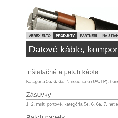
VEREX-ELTO
PRODUKTY
PARTNERI
NA STIA
Datové káble, kompo
Inštalačné a patch káble
Kategória 5e, 6, 6a, 7, netienené (U/UTP), ti
Zásuvky
1, 2, multi portové, kategória 5e, 6, 6a, 7, net
Patch panely