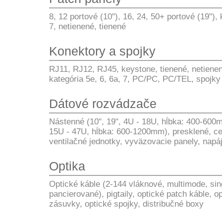
8, 12 portové (10"), 16, 24, 50+ portové (19"),
7, netienené, tienené
Konektory a spojky
RJ11, RJ12, RJ45, keystone, tienené, netienené
kategória 5e, 6, 6a, 7, PC/PC, PC/TEL, spojk
Dátové rozvádzače
Nástenné (10", 19", 4U - 18U, hĺbka: 400-600m
15U - 47U, hĺbka: 600-1200mm), presklené, ce
ventilačné jednotky, vyväzovacie panely, napáj
Optika
Optické káble (2-144 vláknové, multimode, sin
pancierované), pigtaily, optické patch káble, o
zásuvky, optické spojky, distribučné boxy