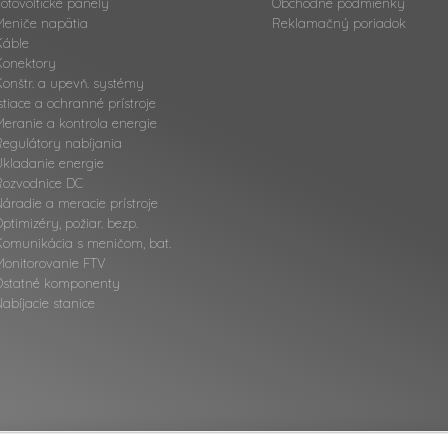
otovoltické panely
Obchodné podmienky
Meniče napätia
Reklamačný poriadok
Káble
Konektory
onštr. a upevň. systémy
stiace a ochranné prístroje
eranie a kontrola energie
Regulátory nabíjania
Ukladanie energie
Rozvodnice DC
áradie a meracie prístroje
ptimizéry, požiar. bezp.
Komunikácia s meničom, bat.
Monitorovanie FTV
Ostatné komponenty
abíjacie stanice