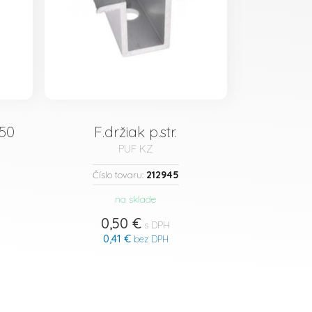
250
F.držiak p.str.
PUF KZ
212945
Číslo tovaru:
na sklade
0,50 €
s DPH
0,41 €
bez DPH