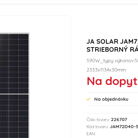
JA SOLAR JAM7
STRIEBORNÝ R
590W_typy výkonov:58
2333x1134x30mm
Na dopyt
Na objednávku
226707
Číslo tovaru:
JAM72D40-
Kód tovaru:
EAN: