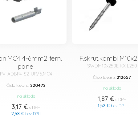
kon.MC4 4-6mm2 fem.
F.skrut.kombi M10x
panel
SWDM10x250E KX L250
PV-ADBP4-S2-UR/6,MC4
212657
Číslo tovaru:
220472
Číslo tovaru:
na sklade
na sklade
1,87 €
s DPH
1,52 €
3,17 €
bez DPH
s DPH
2,58 €
bez DPH