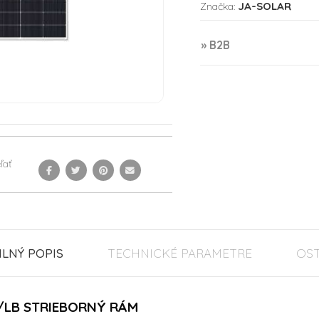
JA-SOLAR
Značka:
» B2B
ľať
ILNÝ POPIS
TECHNICKÉ PARAMETRE
OS
/LB STRIEBORNÝ RÁM