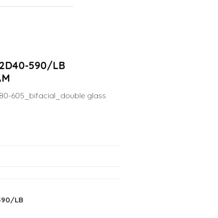
2D40-590/LB
ÁM
0-605_bifacial_double glass
590/LB