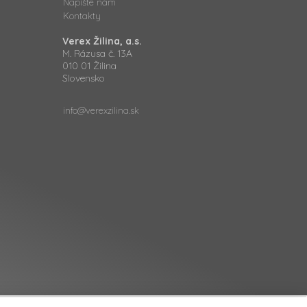
Napíšte nám
Kontakty
Verex Žilina, a.s.
M. Rázusa č. 13A
010 01 Žilina
Slovensko
info@verexzilina.sk