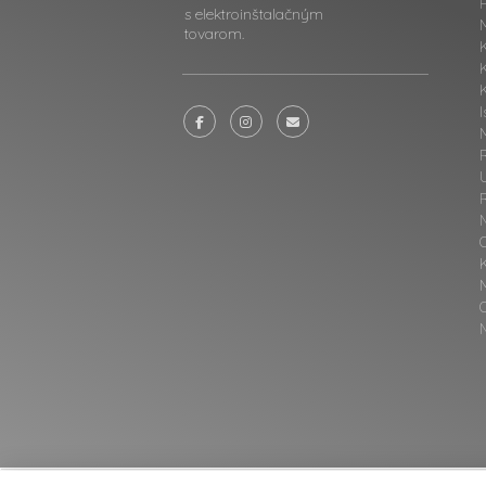
F
s elektroinštalačným
tovarom.
K
I
M
N
O
N