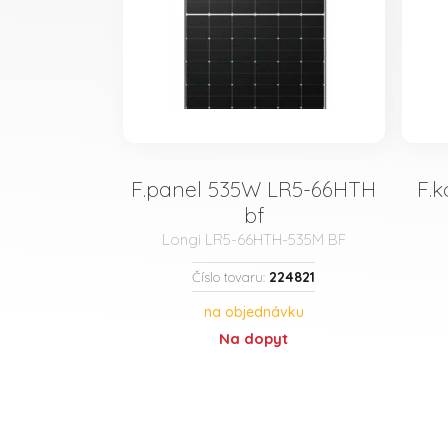
F.panel 535W LR5-66HTH
F.
bf
Longi LR5-66HTH-535M BF
224821
Číslo tovaru:
na objednávku
Na dopyt