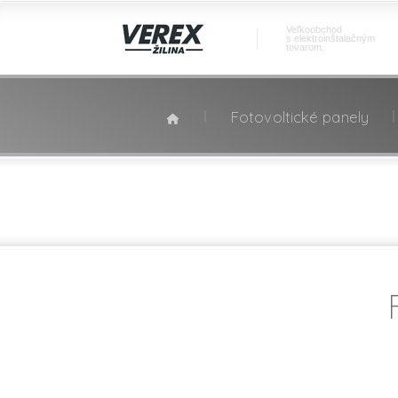
Veľkoobchod
s elektroinštalačným
tovarom.
Fotovoltické panely