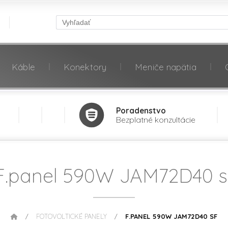
Káble
Konektory
Meniče napätia
Poradenstvo
Bezplatné konzultácie
F.panel 590W JAM72D40 s
FOTOVOLTICKÉ PANELY
F.PANEL 590W JAM72D40 SF
/
/