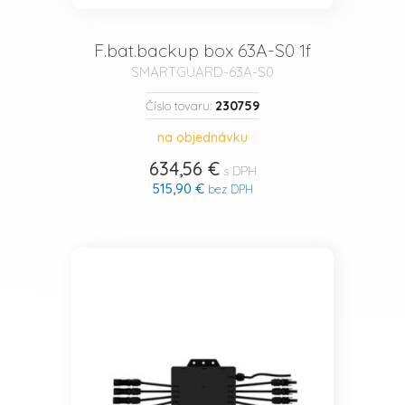
F.bat.backup box 63A-S0 1f
SMARTGUARD-63A-S0
230759
Číslo tovaru:
na objednávku
634,56 €
s DPH
515,90 €
bez DPH