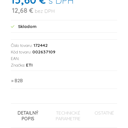
s DPH
12,68 €
bez DPH
Skladom
172442
Číslo tovaru:
002637109
Kód tovaru:
EAN:
ETI
Značka:
» B2B
DETAILNÝ
TECHNICKÉ
OSTATNÉ
POPIS
PARAMETRE