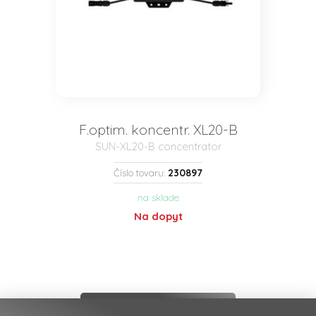
F.optim. koncentr. XL20-B
SUN-XL20-B concentrator
230897
Číslo tovaru:
na sklade
Na dopyt