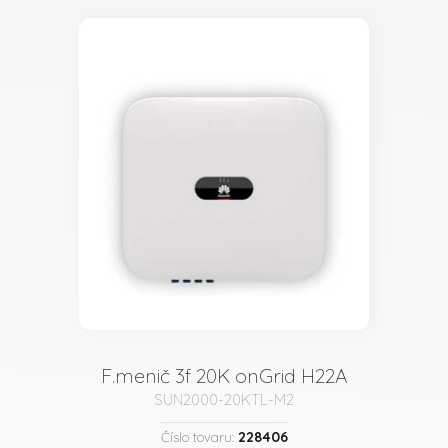
F.menič 3f 20K onGrid H22A
SUN2000-20KTL-M2
228406
Číslo tovaru: