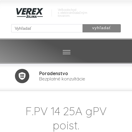
Veľkoobchod
s elektroinštalačným
tovarom.
Poradenstvo
Bezplatné konzultácie
F.PV 14 25A gPV
poist.