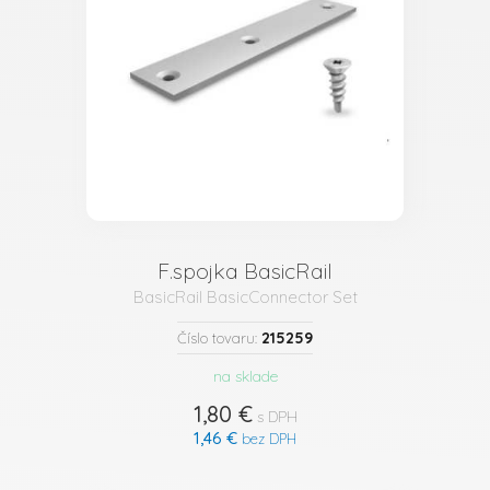
F.spojka BasicRail
BasicRail BasicConnector Set
215259
Číslo tovaru:
na sklade
1,80 €
s DPH
1,46 €
bez DPH