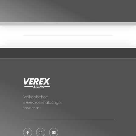
Veľkoobchod
s elektroinštalačným
tovarom.