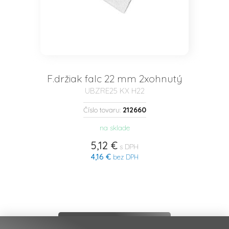
F.držiak falc 22 mm 2xohnutý
UBZRE25 KX H22
212660
Číslo tovaru:
na sklade
5,12 €
s DPH
4,16 €
bez DPH