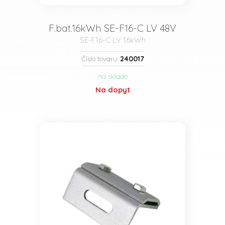
F.bat.16kWh SE-F16-C LV 48V
SE-F16-C LV 16kWh
240017
Číslo tovaru:
na sklade
Na dopyt