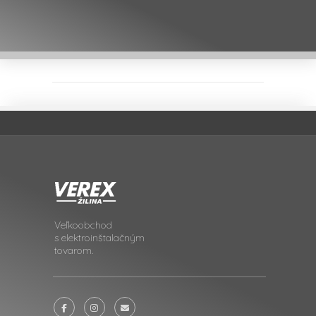
Veľkoobchod
s elektroinštalačným
tovarom.