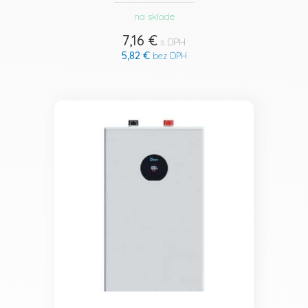
na sklade
7,16 €
s DPH
5,82 €
bez DPH