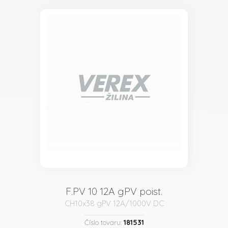
F.PV 10 12A gPV poist.
CH10x38 gPV 12A/1000V DC
181531
Číslo tovaru: