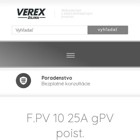
Veľkoobchod
s elektroinštalačným
tovarom.
Poradenstvo
Bezplatné konzultácie
F.PV 10 25A gPV
poist.