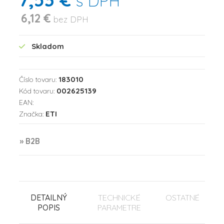
s DPH
6,12 €
bez DPH
Skladom
183010
Číslo tovaru:
002625139
Kód tovaru:
EAN:
ETI
Značka:
» B2B
DETAILNÝ
TECHNICKÉ
OSTATNÉ
POPIS
PARAMETRE