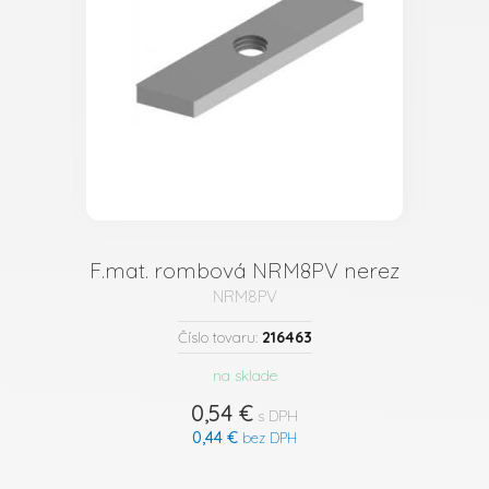
F.mat. rombová NRM8PV nerez
NRM8PV
216463
Číslo tovaru:
na sklade
0,54 €
s DPH
0,44 €
bez DPH