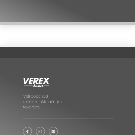
Veľkoobchod
s elektroinštalačným
tovarom.