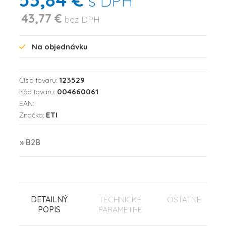
s DPH
43,77 €
bez DPH
Na objednávku
123529
Číslo tovaru:
004660061
Kód tovaru:
EAN:
ETI
Značka:
» B2B
DETAILNÝ
TECHNICKÉ
OSTATNÉ
POPIS
PARAMETRE