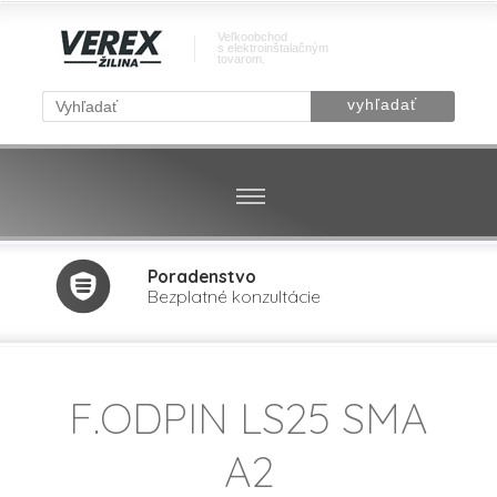
Veľkoobchod
s elektroinštalačným
tovarom.
Poradenstvo
Bezplatné konzultácie
F.ODPIN LS25 SMA
A2