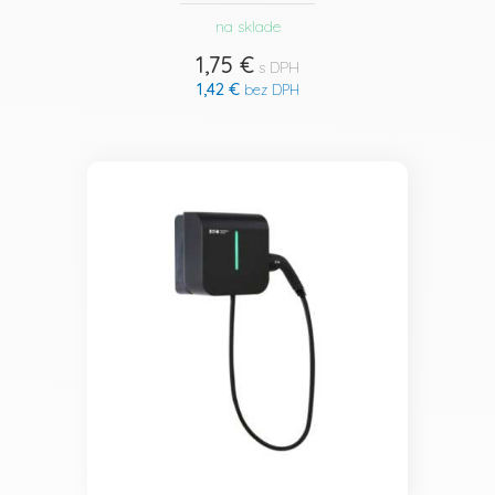
na sklade
1,75 €
s DPH
1,42 €
bez DPH