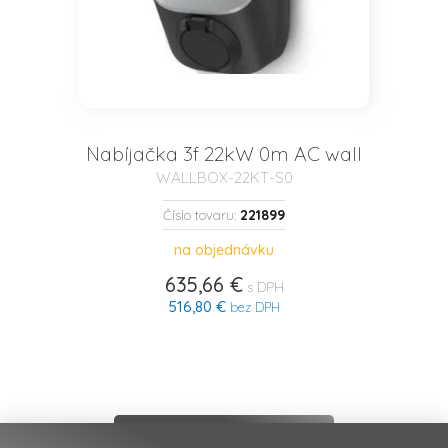
Nabíjačka 3f 22kW 0m AC wall
WALLBOX-22KT-S0
221899
Číslo tovaru:
na objednávku
635,66 €
s DPH
516,80 €
bez DPH