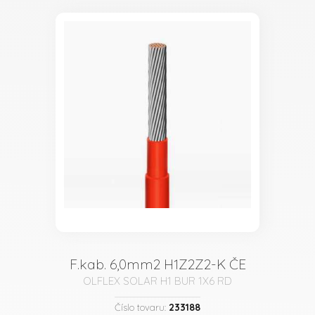
F.kab. 6,0mm2 H1Z2Z2-K ČE
OLFLEX SOLAR H1 BUR 1X6 RD
233188
Číslo tovaru: