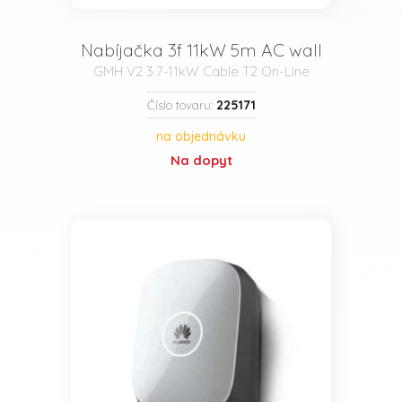
Nabíjačka 3f 11kW 5m AC wall
GMH V2 3.7-11kW Cable T2 On-Line
225171
Číslo tovaru:
na objednávku
Na dopyt