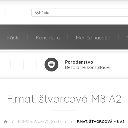
Káble
Konektory
Meniče napätia
Poradenstvo
Bezplatné konzultácie
F.mat. štvorcová M8 A2
KONŠTR. A UPEVŇ. SYSTÉMY
F.MAT. ŠTVORCOVÁ M8 A2
/
/