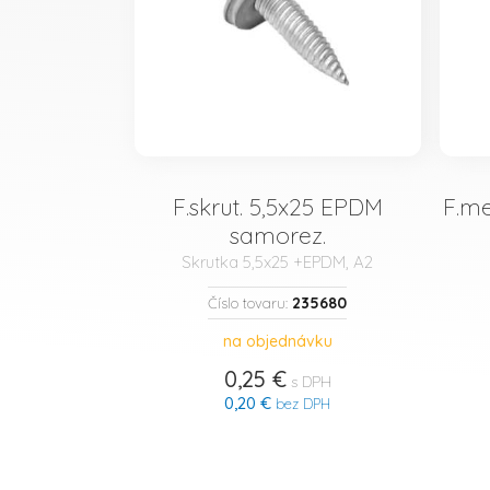
F.skrut. 5,5x25 EPDM
F.me
samorez.
Skrutka 5,5x25 +EPDM, A2
235680
Číslo tovaru:
na objednávku
0,25 €
s DPH
0,20 €
bez DPH