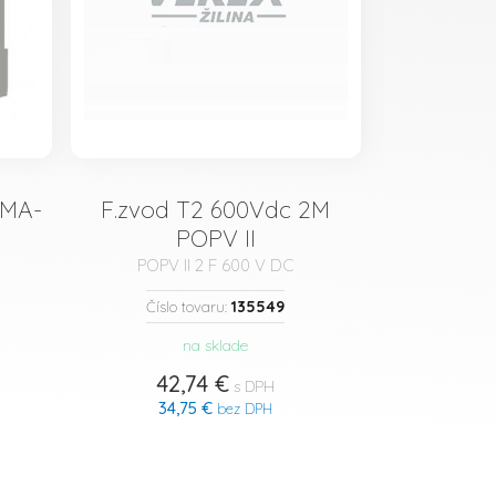
MMA-
F.zvod T2 600Vdc 2M
POPV II
POPV II 2 F 600 V DC
135549
Číslo tovaru:
na sklade
42,74 €
s DPH
34,75 €
bez DPH