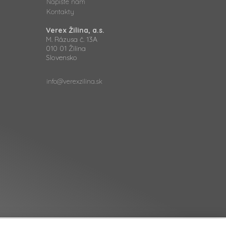
Napíšte nám
Kontakty
Verex Žilina, a.s.
M. Rázusa č. 13A
010 01 Žilina
Slovensko
info@verexzilina.sk