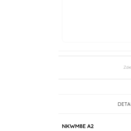
Zdie
DETA
NKWM8E A2