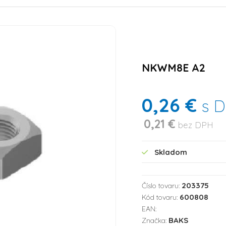
NKWM8E A2
0,26 €
s 
0,21 €
bez DPH
Skladom
203375
Číslo tovaru:
600808
Kód tovaru:
EAN:
BAKS
Značka: