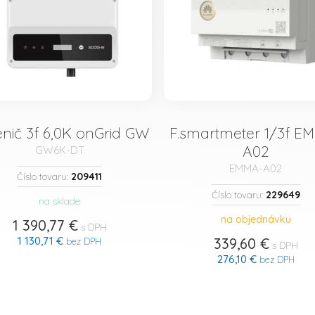
nič 3f 6,0K onGrid GW
F.smartmeter 1/3f E
A02
GW6K-DT
EMMA-A02
209411
Číslo tovaru:
229649
Číslo tovaru:
na sklade
na objednávku
1 390,77 €
s DPH
1 130,71 €
339,60 €
bez DPH
s DPH
276,10 €
bez DPH