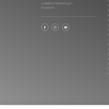
F
s elektroinštalačným
tovarom.
K
I
M
N
O
N