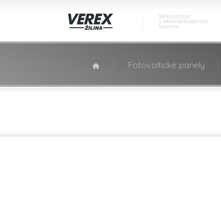
Veľkoobchod
s elektroinštalačným
tovarom.
Fotovoltické panely