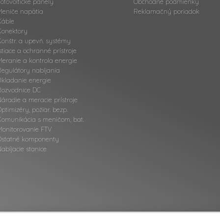
otovoltické panely
Obchodné podmienky
Meniče napätia
Reklamačný poriadok
Káble
Konektory
onštr. a upevň. systémy
stiace a ochranné prístroje
eranie a kontrola energie
Regulátory nabíjania
Ukladanie energie
Rozvodnice DC
áradie a meracie prístroje
ptimizéry, požiar. bezp.
Komunikácia s meničom, bat.
Monitorovanie FTV
Ostatné komponenty
abíjacie stanice