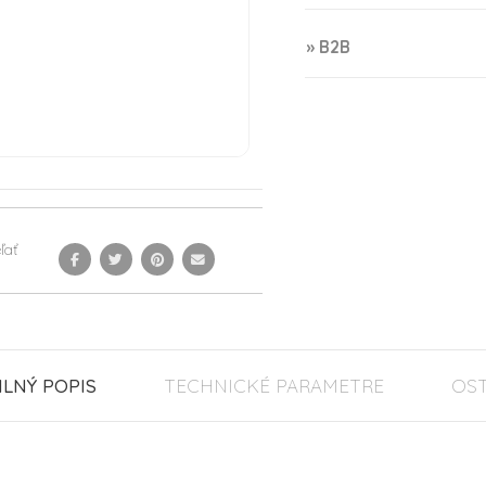
» B2B
ľať
ILNÝ POPIS
TECHNICKÉ PARAMETRE
OS