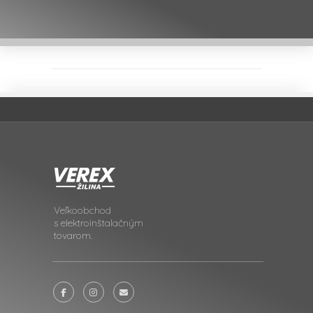
Veľkoobchod
s elektroinštalačným
tovarom.