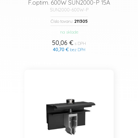
F.optim. 600W SUN2000-P 15A
SUN2000-600W-P
211305
Číslo tovaru:
na sklade
50,06 €
s DPH
40,70 €
bez DPH