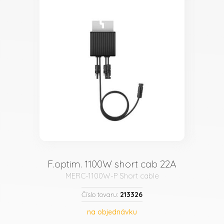
F.optim. 1100W short cab 22A
MERC-1100W-P Short cable
213326
Číslo tovaru:
na objednávku