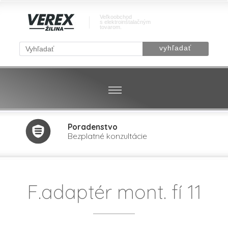
Veľkoobchod
s elektroinštalačným
tovarom.
Poradenstvo
Bezplatné konzultácie
F.adaptér mont. fí 11