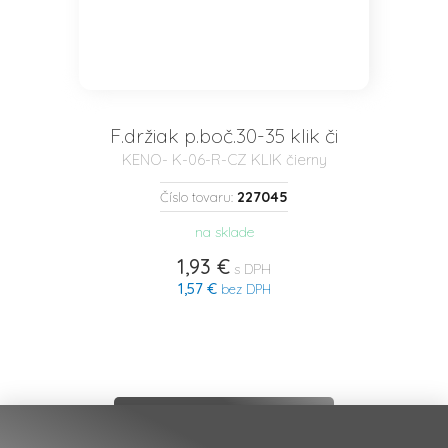
F.držiak p.boč.30-35 klik či
KENO- K-06-R-CZ KLIK čierny
227045
Číslo tovaru:
na sklade
1,93 €
s DPH
1,57 €
bez DPH