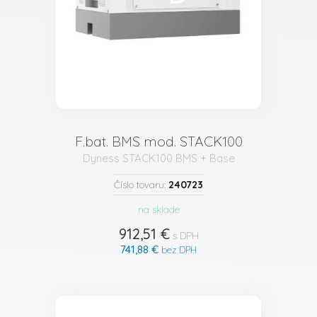
F.bat. BMS mod. STACK100
Dyness STACK100 BMS + Base
240723
Číslo tovaru:
na sklade
912,51 €
s DPH
741,88 €
bez DPH