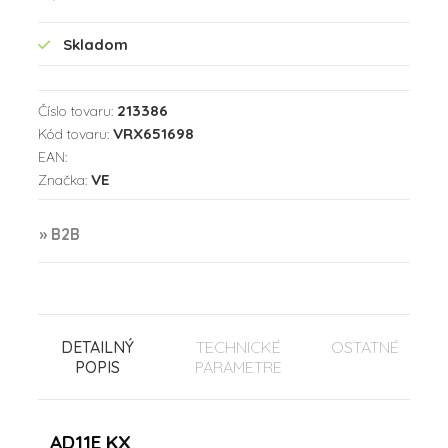
Skladom
213386
Číslo tovaru:
VRX651698
Kód tovaru:
EAN:
VE
Značka:
» B2B
DETAILNÝ
TECHNICKÉ
OSTATNÉ
POPIS
PARAMETRE
AD11E KX