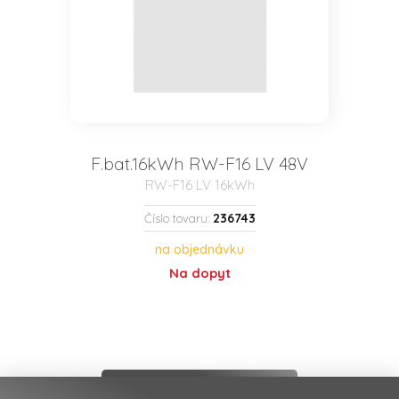
F.bat.16kWh RW-F16 LV 48V
RW-F16 LV 16kWh
236743
Číslo tovaru:
na objednávku
Na dopyt