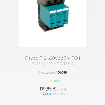
F.zvod T12 600Vdc 3M PO I
PO I 3 PV 600 V DC/12,5kA
106518
Číslo tovaru:
na sklade
119,85 €
s DPH
97,44 €
bez DPH