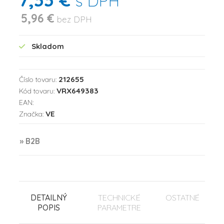
s DPH
5,96 €
bez DPH
Skladom
212655
Číslo tovaru:
VRX649383
Kód tovaru:
EAN:
VE
Značka:
» B2B
DETAILNÝ
TECHNICKÉ
OSTATNÉ
POPIS
PARAMETRE