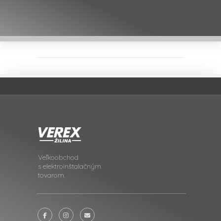
Veľkoobchod
s elektroinštalačným
tovarom.