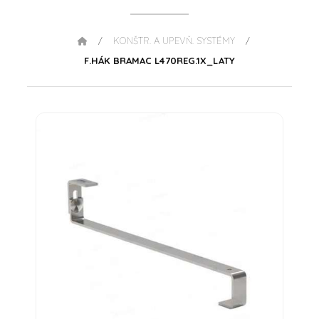
KONŠTR. A UPEVŇ. SYSTÉMY
/
/
F.HÁK BRAMAC L470REG.1X_LATY