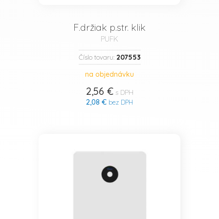
F.držiak p.str. klik
PUFK
207553
Číslo tovaru:
na objednávku
2,56 €
s DPH
2,08 €
bez DPH