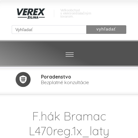
Veľkoobchod
s elektroinštalačným
tovarom.
Poradenstvo
Bezplatné konzultácie
F.hák Bramac
L470reg.1x_laty