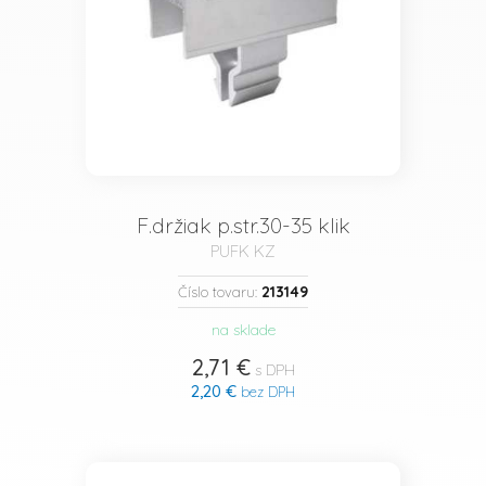
F.držiak p.str.30-35 klik
PUFK KZ
213149
Číslo tovaru:
na sklade
2,71 €
s DPH
2,20 €
bez DPH