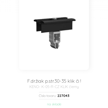
F.držiak p.str.30-35 klik či !
KENO- K-05-R-CZ KLIK čierny
227043
Číslo tovaru:
na sklade