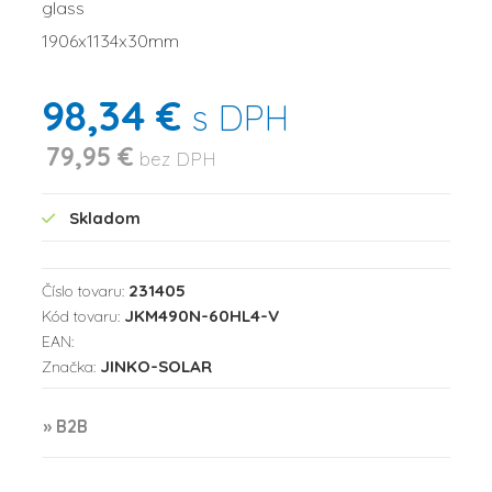
glass
1906x1134x30mm
98,34 €
s DPH
79,95 €
bez DPH
Skladom
231405
Číslo tovaru:
JKM490N-60HL4-V
Kód tovaru:
EAN:
JINKO-SOLAR
Značka:
» B2B