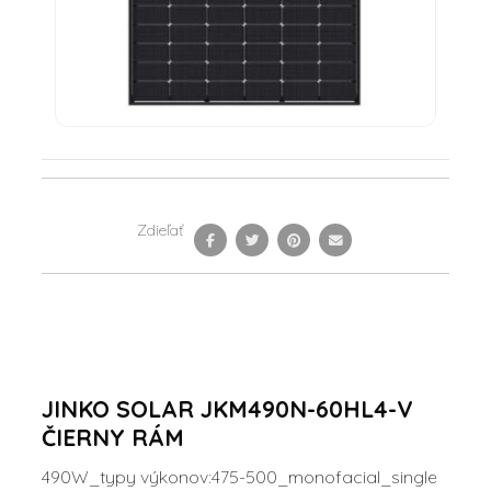
Zdieľať
JINKO SOLAR JKM490N-60HL4-V
ČIERNY RÁM
490W_typy výkonov:475-500_monofacial_single