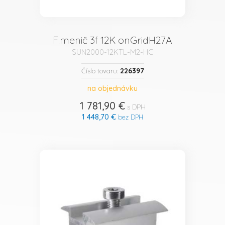
F.menič 3f 12K onGridH27A
SUN2000-12KTL-M2-HC
226397
Číslo tovaru:
na objednávku
1 781,90 €
s DPH
1 448,70 €
bez DPH