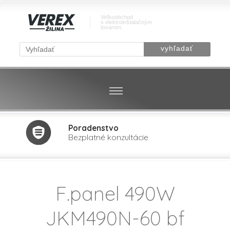
Veľkoobchod
s elektroinštalačným
tovarom.
Poradenstvo
Bezplatné konzultácie
F.panel 490W
JKM490N-60 bf