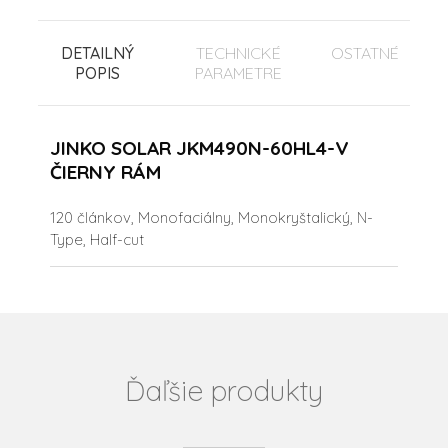
DETAILNÝ
TECHNICKÉ
OSTATNÉ
POPIS
PARAMETRE
JINKO SOLAR JKM490N-60HL4-V
ČIERNY RÁM
120 článkov, Monofaciálny, Monokryštalický, N-
Type, Half-cut
Ďaľšie produkty