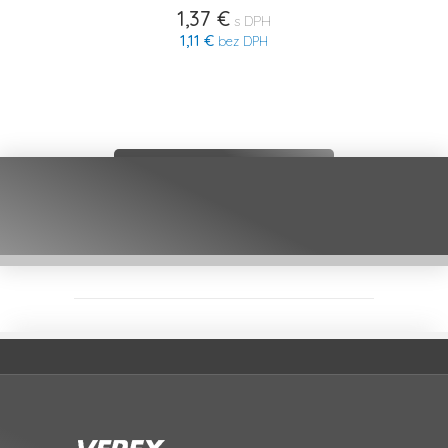
1,37 €
s DPH
1,11 €
bez DPH