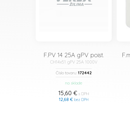
F.PV 14 25A gPV poist.
F.
CH14x51 gPV 25A 1000V
172442
Číslo tovaru:
na sklade
15,60 €
s DPH
12,68 €
bez DPH