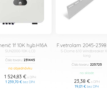
menič 1f 10K hyb.H16A
F.vetrolam 2045-239
SUN2000-10K-LC0
S-Dome 6.10 Windbreaker X
long
231445
Číslo tovaru:
225725
Číslo tovaru:
na objednávku
na sklade
1 524,83 €
s DPH
23,38 €
1 239,70 €
s DPH
bez DPH
19,01 €
bez DPH