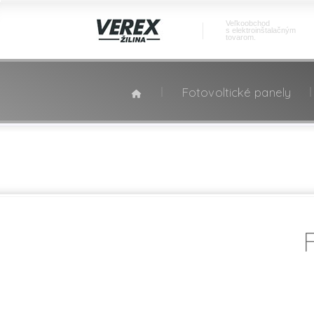
Veľkoobchod
s elektroinštalačným
tovarom.
Fotovoltické panely