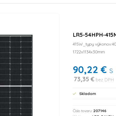
LR5-54HPH-415
415W_typy výkonov:40
1722x1134x30mm
90,22 €
s
73,35 €
bez DPH
Skladom
207146
Číslo tovaru: