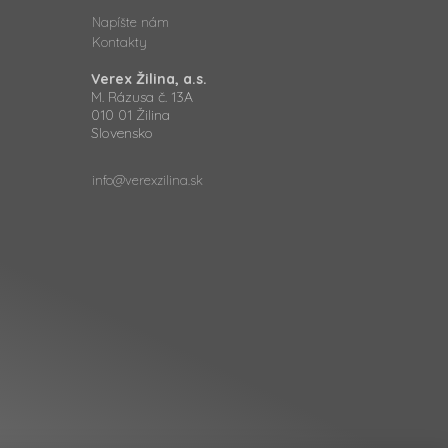
Napíšte nám
Kontakty
Verex Žilina, a.s.
M. Rázusa č. 13A
010 01 Žilina
Slovensko
info@verexzilina.sk