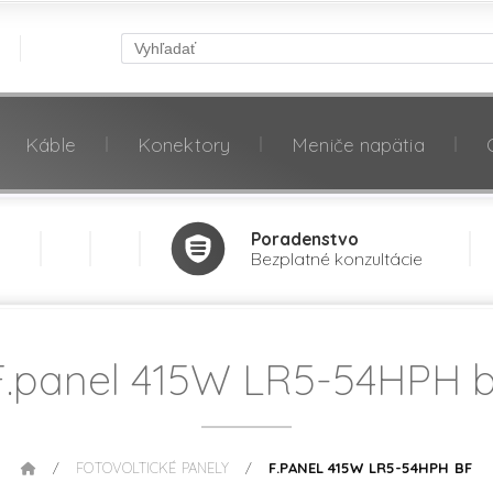
Káble
Konektory
Meniče napätia
Poradenstvo
Bezplatné konzultácie
F.panel 415W LR5-54HPH b
FOTOVOLTICKÉ PANELY
F.PANEL 415W LR5-54HPH BF
/
/