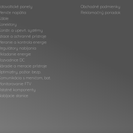
otovoltické panely
Obchodné podmienky
Meniče napätia
Reklamačný poriadok
Káble
Konektory
onštr. a upevň. systémy
stiace a ochranné prístroje
eranie a kontrola energie
Regulátory nabíjania
Ukladanie energie
Rozvodnice DC
áradie a meracie prístroje
ptimizéry, požiar. bezp.
Komunikácia s meničom, bat.
Monitorovanie FTV
Ostatné komponenty
abíjacie stanice