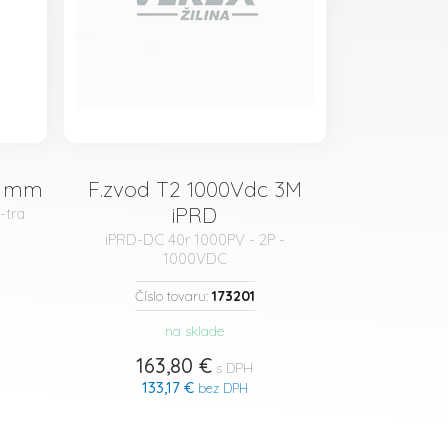
8 mm
F.zvod T2 1000Vdc 3M
iPRD
-tra
iPRD-DC 40r 1000PV - 2P -
1000VDC
173201
Číslo tovaru:
na sklade
163,80 €
s DPH
133,17 €
bez DPH