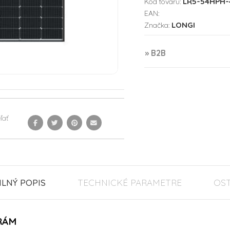
LR5-54HPH-
Kód tovaru:
EAN:
LONGI
Značka:
» B2B
ľať
ILNÝ POPIS
TECHNICKÉ PARAMETRE
OS
RÁM