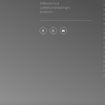
Veľkoobchod
F
s elektroinštalačným
tovarom.
K
I
M
N
O
N